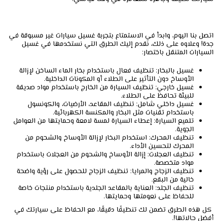
اتصل بنا اليوم، وابدأ في الاستمتاع بتجربة غسيل سيارات غير مسبوقة في
جدة! وعلاوه على ذلك، نقدم إليك الطرق التي نستخدمها في غسيل
السيارات المتنقل باختصار:
غسيل بالبخار: تنظيف فعال باستخدام بخار الماء الساخن لإزالة
الأوساخ دون التأثير على الطلاء أو المكونات الداخلية.
غسيل خارجي: تنظيف السيارة من الخارج باستخدام مواد صديقة
للبيئة تحافظ على الطلاء.
غسيل داخلي شامل: تنظيف المقاعد، الأرضيات، والكونسول
باستخدام تقنيات مثل البخار والمكنسة الكهربائية.
تلميع السيارة: إعطاء السيارة لمسة لامعة وحمايتها من العوامل
الجوية.
تنظيف المحرك: استخدام البخار لإزالة الأوساخ والشحوم من
المحرك لتحسين الأداء.
تنظيف العجلات: إزالة الأوساخ والشحوم من العجلات باستخدام
مواد متخصصة.
تنظيف الزجاج والمرايا: تنظيف الزجاج للحصول على رؤية واضحة
خالية من البقع.
تنظيف الجلد: العناية بالمقاعد الجلدية باستخدام منتجات خاصة
للحفاظ على نعومتها وحمايتها.
كل هذه الطرق تضمن لك تنظيفًا دقيقًا، مع الحفاظ على سيارتك في
أفضل حالاتها!.