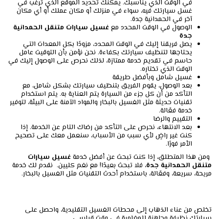
في الوقت الذي يناسبك. يمكنك تحديد الموقع الذي ترغب في
غسل سيارتك فيه، سواء في منزلك أو مكان عملك أو أي مكان
آخر في الحمدانية جدة.
الوصول في الوقت المحدد مع
غسيل سيارات متنقل الحمدانية
جدة
يصل فريقنا إليك في الوقت المحدد، مزودًا بكل المعدات التي
يحتاجها لتنظيف سيارتك بكفاءة. نحن نؤمن بأن التوقيت عامل
حاسم في تقديم خدمة ممتازة، لذلك نحرص على الوصول إليك في
الوقت الذي تختاره.
غسيل شامل وبأفضل طريقة
بعد الوصول، يقوم الفريق بتنظيف سيارتك بشكل شامل، مع
التأكد من أن كل جزء من السيارة يتم العناية به. يتم استخدام
تقنيات حديثة مثل الغسيل بالبخار والمواد الآمنة على البيئة، لتوفير
خدمة فعّالة.
التقييم والرضا
بعد الانتهاء، نحرص على التأكد من رضاك التام عن الخدمة. إذا
كنت غير راضٍ لأي سبب من الأسباب، سنعمل معك على تصحيح
الأمر فورًا.
ومن هذا المتطلق، إذا كنت تبحث عن أفضل خدمة
غسيل سيارات
متنقل الحمدانية جدة
، فلا تبحث بعيدًا! مع نغم كليين. نقدم لك خدمة
مريحة، سريعة، وفعّالة، باستخدام أحدث التقنيات مثل الغسيل بالبخار.
تخلص من عناء الذهاب إلى محطات الغسيل التقليدية، واحصل على
سيارتك نظيفة وجاهزة للمغامرة في وقت قياسي.