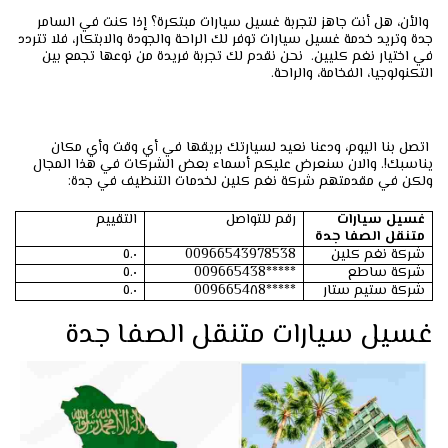
والأن، هل أنت جاهز لتجربة غسيل سيارات مبتكرة؟ إذا كنت في السامر
جدة وتريد خدمة غسيل سيارات توفر لك الراحة والجودة والابتكار، فلا تتردد
في اختيار نغم كليين. نحن نقدم لك تجربة فريدة من نوعها تجمع بين
التكنولوجيا، الفخامة، والراحة.
اتصل بنا اليوم، ودعنا نعيد لسيارتك بريقها في أي وقت وأي مكان
يناسبك!. والان سنعرض عليكم أسماء بعض الشركات في هذا المجال
ولكن في مقدمتهم شركة نغم كلين لخدمات التنظيف في جدة:
غسيل سيارات
رقم للتواصل
التقييم
متنقل الصفا جدة
شركة نغم كلين
00966543978538
٥.٠
شركة ساطع
*****009665438
٥.٠
شركة ستيم ستار
*****0096654٨8
٥.٠
غسيل سيارات متنقل الصفا جدة