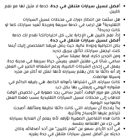
أ
فضل غسيل سيارات متنقل في جدة
، خدمة لا مثيل لها مع نغم
كليين.
هل سئمت من انتظار دورك في محطات غسيل السيارات
التقليدية؟ هل ترغب في خدمة سريعة ومريحة تُعيد سيارتك كما لو
كانت جديدة؟.
إذاً، نغم كليين هي الإجابة على كل احتياجاتك! نقدم لك خدمة
أفضل غسيل سيارات متنقل في جدة
.
بكل احترافية وجودة عالية، حيث يصل فريقنا المتخصص إليك أينما
كنت، ليجعل سيارتك تتألق ببريق جديد.
ومن الجدير ذكره، قصة عميلنا سامي:
سامي شابًا في مقتبل العمر، يعيش حياة سريعة في مدينة جدة.
يعمل في إحدى الشركات الكبيرة، ورغم انشغاله الكبير في العمل.
إلا أنه دائمًا ما كان يهتم بسيارته لأنها تمثل له أكثر من مجرد
وسيلة مواصلات.
كانت سيارته، التي اشتراها بأمواله الخاصة، هي رفيقه الدائم في
مشواره اليومي، ويعتني بها بكل حب.
ولكن مع مرور الوقت، أصبح سامي يجد صعوبة في تخصيص الوقت
للذهاب إلى محطات غسيل السيارات التقليدية بسبب ضغط العمل
والمواعيد اليومية.
بدأ يلاحظ أن سيارته، التي كانت دائمًا نظيفة ومتألقة، أصبحت
تتراكم عليها الأوساخ والأتربة.
كانت هذه التفاصيل الصغيرة تؤرقه، لأنه يعلم أن العناية بسيارته
هي جزء من اهتمامه بنفسه.
في أحد الأيام، سمع عن "نغم كليين" من أحد أصدقائه، وكان
حديثه عن أفضل غسيل سيارات متنقل في جدة يغريه.