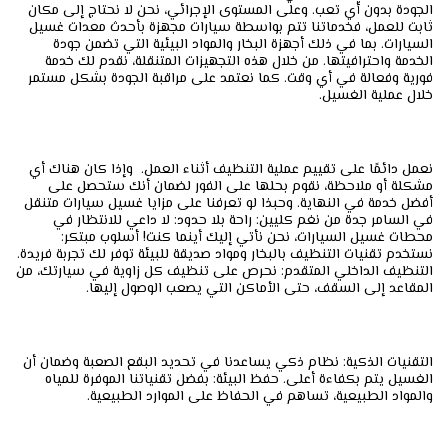
الجودة بدون أي تعب. وعلى المستوى الإجرائي، نحن لا نحتاج إلى مكان
ثابت للعمل، فخدماتنا تتم بواسطة سيارات مجهزة بأحدث معدات غسيل
السيارات. بما في ذلك أجهزة البخار والمواد البيئية التي تضمن جودة
الخدمة واحترافيتها. من خلال هذه التجهيزات المتنقلة، نقدم لك خدمة
فورية وفعالة في أي وقت. كما نعتمد على مراقبة الجودة بشكل مستمر
خلال عملية الغسيل.
نعمل دائمًا على تقييم عملية التنظيف أثناء العمل. وإذا كان هناك أي
مشكلة أو ملاحظة، نقوم بحلها على الفور لضمان أنك ستحصل على
أفضل خدمة في النهاية. وحبذا لو تعرفنا على مزايا غسيل سيارات متنقل
في السامر جدة من نغم كليين: راحة بلا حدود: لا داعي للانتظار في
محطات غسيل السيارات، نحن نأتي إليك أينما كنت! أسلوب مبتكر:
نستخدم تقنيات التنظيف بالبخار ومواد صديقة للبيئة توفر لك تجربة فريدة.
التنظيف الداخلي المتقدم: نحرص على تنظيف كل زاوية في سيارتك، من
المقاعد إلى السقف، حتى الأماكن التي يصعب الوصول إليها.
التقنيات الذكية: نظام ذكي يساعدنا في تحديد البقع الصعبة وضمان أن
الغسيل يتم بكفاءة أعلى. حفظ البيئة: بفضل تقنياتنا الموفرة للمياه
والمواد الطبيعية، تساهم في الحفاظ على الموارد الطبيعية.