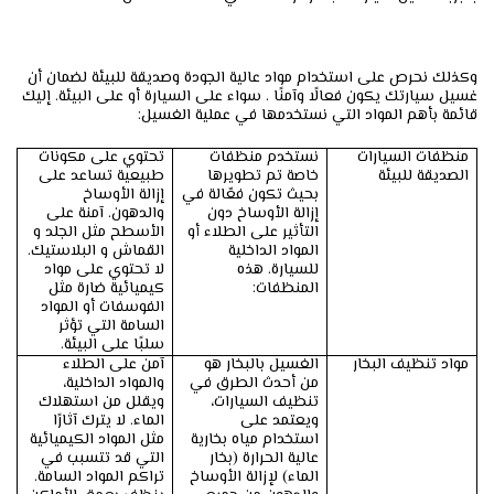
وكذلك نحرص على استخدام مواد عالية الجودة وصديقة للبيئة لضمان أن
غسيل سيارتك يكون فعالًا وآمنًا . سواء على السيارة أو على البيئة. إليك
قائمة بأهم المواد التي نستخدمها في عملية الغسيل:
منظفات السيارات
نستخدم منظفات
تحتوي على مكونات
الصديقة للبيئة
خاصة تم تطويرها
طبيعية تساعد على
بحيث تكون فعّالة في
إزالة الأوساخ
إزالة الأوساخ دون
والدهون. آمنة على
التأثير على الطلاء أو
الأسطح مثل الجلد و
المواد الداخلية
القماش و البلاستيك.
للسيارة. هذه
لا تحتوي على مواد
المنظفات:
كيميائية ضارة مثل
الفوسفات أو المواد
السامة التي تؤثر
سلبًا على البيئة.
مواد تنظيف البخار
الغسيل بالبخار هو
آمن على الطلاء
من أحدث الطرق في
والمواد الداخلية،
تنظيف السيارات،
ويقلل من استهلاك
ويعتمد على
الماء. لا يترك آثارًا
استخدام مياه بخارية
مثل المواد الكيميائية
عالية الحرارة (بخار
التي قد تتسبب في
الماء) لإزالة الأوساخ
تراكم المواد السامة.