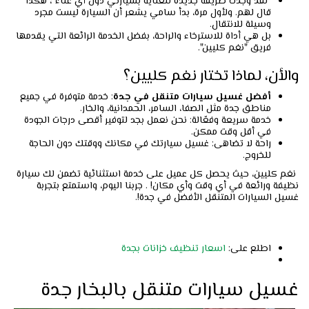
"لقد وجدت طريقة جديدة للعناية بسيارتي دون أي عناء"، هكذا
قال لهم. ولأول مرة، بدأ سامي يشعر أن السيارة ليست مجرد
وسيلة للانتقال.
بل هي أداة للاسترخاء والراحة، بفضل الخدمة الرائعة التي يقدمها
فريق "نغم كليين".
والأن، لماذا تختار نغم كليين؟
أفضل غسيل سيارات متنقل في جدة
: خدمة متوفرة في جميع
مناطق جدة مثل الصفا، السامر، الحمدانية، والخار.
خدمة سريعة وفعّالة: نحن نعمل بجد لتوفير أقصى درجات الجودة
في أقل وقت ممكن.
راحة لا تضاهى: غسيل سيارتك في مكانك ووقتك دون الحاجة
للخروج.
نغم كليين، حيث يحصل كل عميل على خدمة استثنائية تضمن لك سيارة
نظيفة ورائعة في أي وقت وأي مكان! . جربنا اليوم، واستمتع بتجربة
غسيل السيارات المتنقل الأفضل في جدة!.
اطلع على:
اسعار تنظيف خزانات بجدة
غسيل سيارات متنقل بالبخار جدة