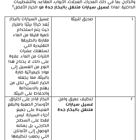
والخارج، بما في ذلك المحرك، العجلات، الأبواب، المقاعد، والتشطيبات
الداخلية. لماذا
غسيل سيارات متنقل بالبخار جدة
هو الخيار الأفضل؟
١
صديق للبيئة
غسيل السيارات بالبخار
يُعد خيارًا بيئيًا بامتياز.
حيث يتم استخدام
كمية قليلة من الماء
مقارنة بالطريقة
التقليدية التي
تستهلك عشرات
اللترات من الماء. علاوة
على ذلك، لا يحتاج هذا
النوع من الغسيل إلى
مواد كيميائية ضارة
بالبيئة، مما يجعله
الخيار المثالي لكل من
يهتم بالاستدامة
والحفاظ على البيئة.
٢
تنظيف عميق وامن
البخار قادر على اختراق
غسيل سيارات
الأوساخ الصعبة والبقع
متنقل بالبخار جدة
العنيدة على جميع
أجزاء السيارة. ليس
فقط على السطح
الخارجي، بل يمكنه
الوصول إلى الأماكن
التي يصعب تنظيفها