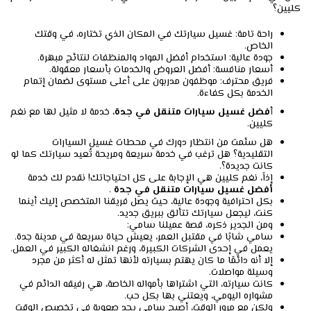
كليين؟
راحة تامة: غسيل سيارتك في المكان الذي تختاره، في وقتك
الخاص.
جودة عالية: استخدام أفضل المواد والمنظفات لنتائج مبهرة.
أسعار منافسة: أفضل العروض والخدمات بأسعار معقولة.
فريق محترف: موظفون مدربون على أعلى مستوى لضمان إتمام
الخدمة بكل كفاءة.
أ
فضل غسيل سيارات متنقل في جدة
، خدمة لا مثيل لها مع نغم
كليين.
هل سئمت من انتظار دورك في محطات غسيل السيارات
التقليدية؟ هل ترغب في خدمة سريعة ومريحة تُعيد سيارتك كما لو
كانت جديدة؟.
إذاً، نغم كليين هي الإجابة على كل احتياجاتك! نقدم لك خدمة
أفضل غسيل سيارات متنقل في جدة
.
بكل احترافية وجودة عالية، حيث يصل فريقنا المتخصص إليك أينما
كنت، ليجعل سيارتك تتألق ببريق جديد.
ومن الجدير ذكره، قصة عميلنا سامي:
سامي شابًا في مقتبل العمر، يعيش حياة سريعة في مدينة جدة.
يعمل في إحدى الشركات الكبيرة، ورغم انشغاله الكبير في العمل.
إلا أنه دائمًا ما كان يهتم بسيارته لأنها تمثل له أكثر من مجرد
وسيلة مواصلات.
كانت سيارته، التي اشتراها بأمواله الخاصة، هي رفيقه الدائم في
مشواره اليومي، ويعتني بها بكل حب.
ولكن مع مرور الوقت، أصبح سامي يجد صعوبة في تخصيص الوقت