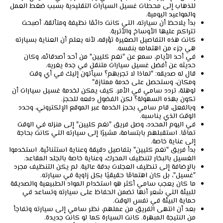
للذهاب إلى محطات غسيل السيارات التقليدية بسبب ضغط العمل
والمواعيد اليومية.
بدأ يلاحظ أن سيارته، التي كانت دائمًا نظيفة ومتألقة، أصبحت
تتراكم عليها الأوساخ والأتربة.
كانت هذه التفاصيل الصغيرة تؤرقه، لأنه يعلم أن العناية بسيارته
هي جزء من اهتمامه بنفسه.
في أحد الأيام، سمع عن "نغم كليين" من أحد أصدقائه، وكان
حديثه عن أفضل غسيل سيارات متنقل في جدة يغريه.
قال له صديقه: "لماذا لا تجربهم؟ سيأتون إليك في أي وقت
ومكان، وستحصل على خدمة ممتازة."
لوهلة، تردد سامي في الأمر. كيف يمكن لخدمة غسيل سيارات أن
تكون بهذه السهولة؟ لكن الفضول دفعه للحجز.
وبالفعل، قام سامي بحجز الخدمة عبر الموقع الإلكتروني، وحدد
الوقت الذي يناسبه.
في اليوم المحدد، وصل فريق "نغم كليين" إلى منزله في الوقت
تمامًا. استقبلهم بابتسامة، مشيرًا إلى سيارته التي كانت بحاجة
إلى عناية خاصة.
بدأ فريق "نغم كليين" بتفاصيل دقيقة وعناية استثنائية. استخدموا
الغسيل بالبخار لتنظيف المحرك، وعناية خاصة بالجلد المقاعد.
بالإضافة إلى تنظيف العجلات بدقة عالية. لم يكن التنظيف مجرد
"غسيل"، بل كان اهتمامًا حقيقيًا بكل زاوية في سيارته.
ما كان يعجب سامي أكثر هو استخدام المواد الطبيعية والصديقة
للبيئة التي شعر أنها تضمن الحفاظ على سيارته وتساعد في
حماية البيئة في نفس الوقت.
بعد أن انتهى الفريق من عملهم، نظر سامي إلى سيارته وتفاجأ
من النتيجة المبهرة. كانت السيارة كما لو كانت جديدة.