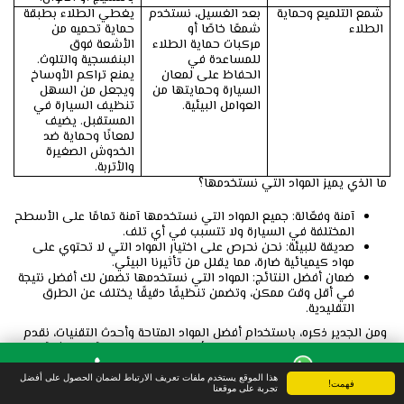
شمع التلميع وحماية
بعد الغسيل، نستخدم
يغطي الطلاء بطبقة
الطلاء
شمعًا خاصًا أو
حماية تحميه من
مركبات حماية الطلاء
الأشعة فوق
للمساعدة في
البنفسجية والتلوث.
الحفاظ على لمعان
يمنع تراكم الأوساخ
السيارة وحمايتها من
ويجعل من السهل
العوامل البيئية.
تنظيف السيارة في
المستقبل. يضيف
لمعانًا وحماية ضد
الخدوش الصغيرة
والأتربة.
ما الذي يميز المواد التي نستخدمها؟
آمنة وفعّالة: جميع المواد التي نستخدمها آمنة تمامًا على الأسطح
المختلفة في السيارة ولا تتسبب في أي تلف.
صديقة للبيئة: نحن نحرص على اختيار المواد التي لا تحتوي على
مواد كيميائية ضارة، مما يقلل من تأثيرنا البيئي.
ضمان أفضل النتائج: المواد التي نستخدمها تضمن لك أفضل نتيجة
في أقل وقت ممكن، وتضمن تنظيفًا دقيقًا يختلف عن الطرق
التقليدية.
ومن الجدير ذكره، باستخدام أفضل المواد المتاحة وأحدث التقنيات، نقدم
لك غسيل سيارات متنقل في جدة . بأسلوب يضمن لك نتائج استثنائية، مع
الحفاظ على سلامة سيارتك وحماية البيئة.
هذا الموقع يستخدم ملفات تعريف الارتباط لضمان الحصول على أفضل
فهمت!
واتس آب
الهاتف
تجربة على موقعنا