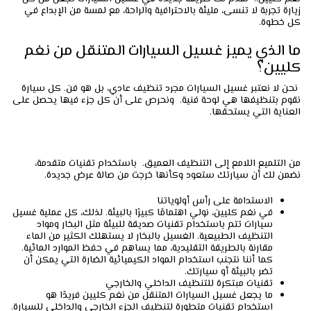
زيارة تجربة لا تنسى، مليئة بالاحترافية والراحة، مع لمسة من الإبداع في
كل خطوة.
ما الذي يميز غسيل السيارات المتنقل من نغم
كليين؟
نحن لا نعتبر غسيل السيارات مجرد تنظيف عادي، بل هو فن. كل سيارة
نقوم بتنظيفها هي لوحة فنية. ونحرص على أن كل جزء فيها يحصل على
العناية التي يستحقها.
من التلميع اللامع إلى التنظيف العميق. باستخدام تقنيات متقدمة،
نضمن لك أن سيارتك ستعود وكأنها خرجت من صالة عرض جديدة.
الاستدامة على رأس أولوياتنا
في نغم كليين، نولي اهتمامًا كبيرًا بالبيئة. لذلك، كل عملية غسيل
سيارات تتم باستخدام تقنيات صديقة للبيئة مثل البخار ومواد
التنظيف الطبيعية. الغسيل بالبخار لا يستهلك الكثير من الماء
مقارنة بالطريقة التقليدية، مما يساهم في حفظ الموارد المائية.
كما أننا نتجنب استخدام المواد الكيميائية الضارة التي يمكن أن
تضر بالبيئة أو سيارتك.
تقنيات مبتكرة للتنظيف الداخلي والخارجي
ما يجعل غسيل السيارات المتنقل من نغم كليين فريدًا هو
استخدام تقنيات متطورة لتنظيف الجزء الخارجي والداخلي للسيارة.