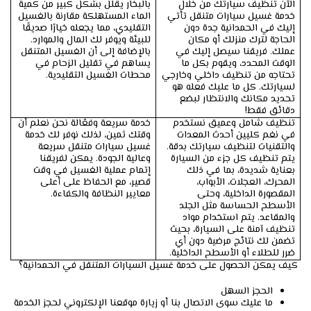
الآن تنظيف سيارتك من خلال
بالبخار يقلل بشكل كبير من كمية
خدمة غسيل سيارات متنقل تأتي
الماء المستهلكة مقارنة بالغسيل
إليك في الحمدانية جدة دون
التقليدي، مما يجعله خيارًا صديقًا
الحاجة لترك منزلك أو مكان
للبيئة ويوفر لك المال والموارد.
عملك. فريقنا سيصل إليك في
بالإضافة إلى أن الغسيل المتنقل
الوقت المحدد، ويقوم بكل ما
يساهم في تقليل الزحام في
تحتاجه من تنظيف داخلي وخارجي
محطات الغسيل التقليدية.
لسيارتك. كل ما عليك فعله هو
تحديد مكانك والانتظار لبضع
دقائق فقط!
تنظيف شامل وعميق نستخدم
خدمة سريعة وفعّالة نحن نعلم أن
في نغم كليين أحدث المعدات
وقتك ثمين، لذلك نوفر لك خدمة
والتقنيات لتنظيف سيارتك بدقة.
غسيل سيارات متنقل سريعة
يتم تنظيف كل جزء من السيارة
وعالية الجودة. يمكن لفريقنا
بعناية شديدة، بما في ذلك
إتمام عملية الغسيل في وقت
المحرك، العجلات، الأبواب،
قصير، مع الحفاظ على أعلى
المقصورة الداخلية، وحتى
معايير النظافة والكفاءة.
الأسطح الحساسة مثل الجلد
والمقاعد. يتم استخدام مواد
تنظيف آمنة على السيارة، بحيث
تضمن لك نتائج مرضية دون أي
ضرر للطلاء أو الأسطح الداخلية.
كيف يمكن الحصول على خدمة غسيل السيارات المتنقل في الحمدانية؟
الحجز السهل
ما عليك سوى الاتصال بنا أو زيارة موقعنا الإلكتروني لحجز الخدمة