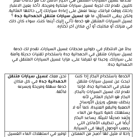
فخدمة غسيل السيارات المتنقل هي الخيار الأمثل لك مع خدمات نغم
كليين. نقدم لك تجربة غسيل سيارات مبتكرة ومريحة، تأخذ بعين الاعتبار
راحتك ووقت فراغك، بينما نعمل على إعادة سيارتك إلى حالتها المثالية.
ولكن يبقى التساؤل، ما هو
غسيل سيارات متنقل الحمدانية جدة
؟
غسيل السيارات المتنقل هو خدمة تأتي إليك أينما كنت، سواء كان ذلك
في منزلك أو مكتبك أو أي مكان آخر تختاره.
بدلاً من الانتظار في طوابير محطات غسيل السيارات، نقدم لك خدمة
غسيل سيارات متنقل في الحمدانية جدة باستخدام تقنيات حديثة وآمنة
على سيارتك. وحبذا لو تعرفنا على، مزايا غسيل السيارات المتنقل في
الحمدانية جدة:
الخدمة باستخدام البخار إذا كنت
نحن معك
غسيل سيارات متنقل
تبحث عن غسيل سيارات متنقل
الحمدانية جدة
في كل مكان
مبتكر في الحمدانية جدة، فإننا
خدمة سهلة ومريحة وبسرعه
نقدم لك غسيل السيارات بالبخار.
فائقة.
البخار هو الخيار المثالي لأنه
ينظف بعمق، ويزيل الأوساخ
الصعبة والبقع العنيدة، كما أنه لا
يستهلك كمية كبيرة من الماء
ويُعد صديقًا للبيئة. يساعد البخار
أيضًا في تنظيف الأماكن التي
يصعب الوصول إليها في السيارة.
راحة لا مثيل لها أصبح من الممكن
توفير في استهلاك الماء الغسيل