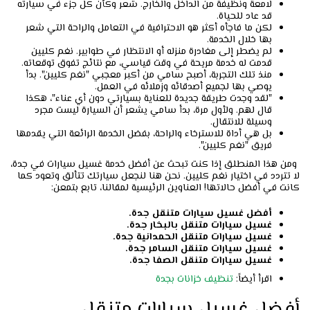
لامعة ونظيفة من الداخل والخارج. شعر وكأن كل جزء في سيارته
قد عاد للحياة.
لكن ما فاجأه أكثر هو الاحترافية في التعامل والراحة التي شعر
بها خلال الخدمة.
لم يضطر إلى مغادرة منزله أو الانتظار في طوابير. نغم كليين
قدمت له خدمة مريحة في وقت قياسي، مع نتائج تفوق توقعاته.
منذ تلك التجربة، أصبح سامي من أكبر معجبي "نغم كليين". بدأ
يوصي بها لجميع أصدقائه وزملائه في العمل.
"لقد وجدت طريقة جديدة للعناية بسيارتي دون أي عناء"، هكذا
قال لهم. ولأول مرة، بدأ سامي يشعر أن السيارة ليست مجرد
وسيلة للانتقال.
بل هي أداة للاسترخاء والراحة، بفضل الخدمة الرائعة التي يقدمها
فريق "نغم كليين".
ومن هذا المنطلق إذا كنت تبحث عن أفضل خدمة غسيل سيارات في جدة،
لا تتردد في اختيار نغم كليين. نحن هنا لنجعل سيارتك تتألق وتعود كما
كانت في أفضل حالاتها! العناوين الرئيسية لمقالنا، تابع بتمعن:
أفضل غسيل سيارات متنقل جدة.
غسيل سيارات متنقل بالبخار جدة.
غسيل سيارات متنقل الحمدانية جدة.
غسيل سيارات متنقل السامر جدة.
غسيل سيارات متنقل الصفا جدة.
اقرأ أيضاً:
تنظيف خزانات بجدة
أفضل غسيل سيارات متنقل