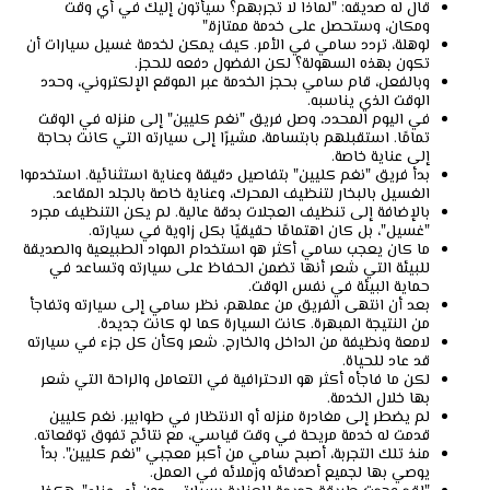
قال له صديقه: "لماذا لا تجربهم؟ سيأتون إليك في أي وقت
ومكان، وستحصل على خدمة ممتازة."
لوهلة، تردد سامي في الأمر. كيف يمكن لخدمة غسيل سيارات أن
تكون بهذه السهولة؟ لكن الفضول دفعه للحجز.
وبالفعل، قام سامي بحجز الخدمة عبر الموقع الإلكتروني، وحدد
الوقت الذي يناسبه.
في اليوم المحدد، وصل فريق "نغم كليين" إلى منزله في الوقت
تمامًا. استقبلهم بابتسامة، مشيرًا إلى سيارته التي كانت بحاجة
إلى عناية خاصة.
بدأ فريق "نغم كليين" بتفاصيل دقيقة وعناية استثنائية. استخدموا
الغسيل بالبخار لتنظيف المحرك، وعناية خاصة بالجلد المقاعد.
بالإضافة إلى تنظيف العجلات بدقة عالية. لم يكن التنظيف مجرد
"غسيل"، بل كان اهتمامًا حقيقيًا بكل زاوية في سيارته.
ما كان يعجب سامي أكثر هو استخدام المواد الطبيعية والصديقة
للبيئة التي شعر أنها تضمن الحفاظ على سيارته وتساعد في
حماية البيئة في نفس الوقت.
بعد أن انتهى الفريق من عملهم، نظر سامي إلى سيارته وتفاجأ
من النتيجة المبهرة. كانت السيارة كما لو كانت جديدة.
لامعة ونظيفة من الداخل والخارج. شعر وكأن كل جزء في سيارته
قد عاد للحياة.
لكن ما فاجأه أكثر هو الاحترافية في التعامل والراحة التي شعر
بها خلال الخدمة.
لم يضطر إلى مغادرة منزله أو الانتظار في طوابير. نغم كليين
قدمت له خدمة مريحة في وقت قياسي، مع نتائج تفوق توقعاته.
منذ تلك التجربة، أصبح سامي من أكبر معجبي "نغم كليين". بدأ
يوصي بها لجميع أصدقائه وزملائه في العمل.