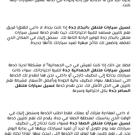
بحيث تجد كل ما تحتاجه من راحة وجودة في خدمة غسيل السيارات أينما
كنت.
غسيل سيارات متنقل بالبخار جدة
إذا كنت بجدة، لا داعي للقلق! فريق
نغم كليين مستعد لتلبية احتياجاتك، حيث نقدم خدمة غسيل سيارات
متنقل بالبخار جدة لتوفير الراحة التامة لك. سنصل إليك في المكان الذي
تفضله، ونضمن لك نتائج مبهرة تعيد سيارتك كأنها جديدة.
فضلا عن ذلك إذا كنت تعيش في حي الحمدانية؟ لا مشكلة! لدينا خدمة
غسيل سيارات متنقل الحمدانية جدة
لتلبية احتياجاتك. سواء كانت
سيارتك بحاجة إلى تنظيف خارجي أو داخلي، نحن هنا لنقدم لك الخدمة
التي تستحقها، بمواد تنظيف عالية الجودة وبأفضل الأسعار. فشركة نغم
كليين هي الحل الأمثل لك. نحن نقدم خدمة
غسيل سيارات متنقل
السامر جدة
بكل احترافية وسرعة.
لا داعي لمغادرة منزلك أو عملك، فقط اطلب الخدمة وسنصل إليك في
الوقت الذي يناسبك. لمنطقة الصفا في جدة، يقدم لك نغم كليين خدمة
غسيل سيارات متنقل الصفا جدة
فسواء كنت تحتاج إلى تنظيف
سيارتك بعد يوم طويل أو تريد أن تعيد لسيارتك بريقها في بداية اليوم،
نحن في نغم كليين هنا لنوفر لك الخدمة التي تبحث عنها. لماذا تختار نغم