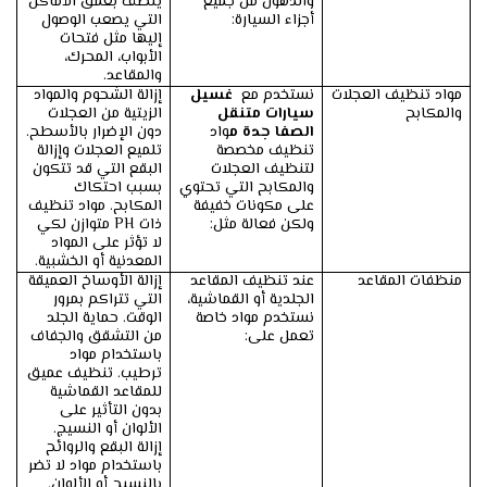
والدهون من جميع
ينظف بعمق الأماكن
أجزاء السيارة:
التي يصعب الوصول
إليها مثل فتحات
الأبواب، المحرك،
والمقاعد.
مواد تنظيف العجلات
نستخدم مع
غسيل
إزالة الشحوم والمواد
والمكابح
سيارات متنقل
الزيتية من العجلات
الصفا جدة م
واد
دون الإضرار بالأسطح.
تنظيف مخصصة
تلميع العجلات وإزالة
لتنظيف العجلات
البقع التي قد تتكون
والمكابح التي تحتوي
بسبب احتكاك
على مكونات خفيفة
المكابح. مواد تنظيف
ولكن فعالة مثل:
ذات PH متوازن لكي
لا تؤثر على المواد
المعدنية أو الخشبية.
منظفات المقاعد
عند تنظيف المقاعد
إزالة الأوساخ العميقة
الجلدية أو القماشية،
التي تتراكم بمرور
نستخدم مواد خاصة
الوقت. حماية الجلد
تعمل على:
من التشقق والجفاف
باستخدام مواد
ترطيب. تنظيف عميق
للمقاعد القماشية
بدون التأثير على
الألوان أو النسيج.
إزالة البقع والروائح
باستخدام مواد لا تضر
بالنسيج أو الألوان.