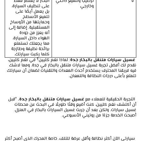
٥
ترطيب وتلميع داخلي
البخار لا يقتصر فقط
وخارجي
على تنظيف السيارة،
بل يعمل أيضًا على
تلميع الأسطح
وحمايتها من الأوساخ
المستقبلية. إضافة إلى
أنه يعزز من جودة
الهواء داخل السيارة،
مما يجعلك تستمتع
برائحة نظيفة وطازجة
كلما ركبت سيارتك.
غسيل سيارات متنقل بالبخار جدة
: لماذا نغم كليين؟ في نغم كليين،
نقدم لك أفضل تجربة غسيل سيارات متنقل بالبخار في جدة. ومما لاشك
فيه فريقنا المحترف يستخدم أحدث المعدات والتقنيات لضمان أن سيارتك
تتمتع بأعلى درجات النظافة واللمعان.
التجربة الحقيقية للعملاء مع
غسيل سيارات متنقل بالبخار جدة.
"قبل
أن أكتشف نغم كليين، كنت أضيع وقتًا طويلًا في البحث عن محطات
غسيل سيارات. ولكن بعد أن جربت غسيل السيارات بالبخار في المنزل.
أصبحت الخدمة جزءًا من روتيني الأسبوعي.
سيارتي الآن أكثر نظافة وأقل عرضة للتلف، خاصة المحرك الذي أصبح أكثر