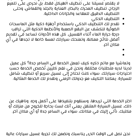
لا يقتصر غسيلنا على تنظيف الهيكل فقط، بل نحرص على تلميع
الزجاج، تنظيف المحرك بالبخار، العناية بالجلد والقماش، وحتى
التنظيف الدقيق للمقاعد والخزانات الداخلية.
التنظيف الذكي
نقدم لك التنظيف الذكي باستخدام أجهزة ذكية مثل الماسحات
الضوئية للكشف عن البقع الصعبة والأنظمة الذكية التي تراقب
درجة حرارة الماء أثناء الغسيل. كل هذه الأدوات تساعد في تقديم
أفضل نتائج ممكنة، وتمنحك سيارتك لمسة خاصة لا تجدها في أي
مكان آخر.
وتماشيا مع ماتم ذكره كيف تعمل الخدمة في السامر جدة؟ كل عميل
لدينا لديه متطلبات مختلفة، ونحن في نغم كليين نُخصص الخدمة حسب
احتياجات سيارتك. سواء كنت تحتاج إلى غسيل سريع أو تنظيف شامل
للسيارة. يمكننا التكيف مع جدولك الزمني ونقدم لك الخدمة المثالية.
اختر الخدمة التي تريدها، وسنقوم بتنفيذها على أكمل وجه. وناهيك عن
ذلك، غسيل السيارة المتنقل يعني أنك لست بحاجة للخروج من منزلك أو
مكتبك. نأتي إليك في مكانك، سواء في السامر جدة أو أي مكان آخر.
نحن نصل في الوقت الذي يناسبك ونضمن لك تجربة غسيل سيارات عالية