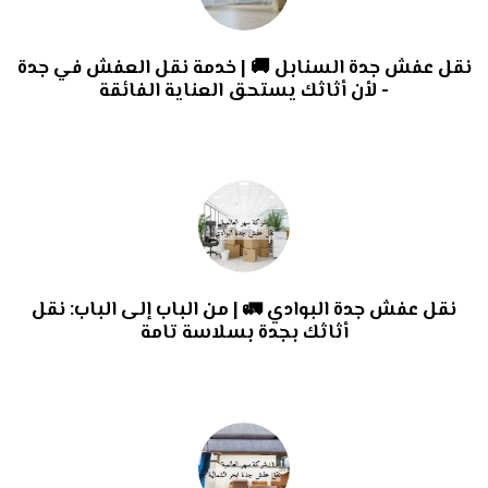
نقل عفش جدة السنابل 🚚 | خدمة نقل العفش في جدة
- لأن أثاثك يستحق العناية الفائقة
نقل عفش جدة البوادي 🚛 | من الباب إلى الباب: نقل
أثاثك بجدة بسلاسة تامة