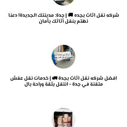
شركه نقل اثاث بجده 🚚 | جدة: مدينتك الجديدة! دعنا
نهتم بنقل أثاثك بأمان
افضل شركه نقل اثاث بجدة 🚛 | خدمات نقل عفش
متقنة في جدة - انتقل بثقة وراحة بال