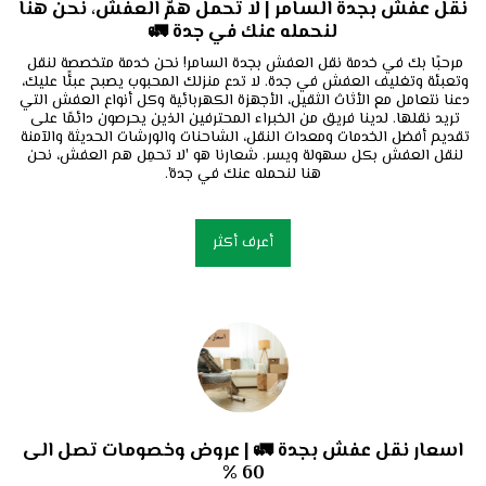
نقل عفش بجدة السامر | لا تحمل همّ العفش، نحن هنا
لنحمله عنك في جدة 🚛
مرحبًا بك في خدمة نقل العفش بجدة السامر! نحن خدمة متخصصة لنقل 
وتعبئة وتغليف العفش في جدة. لا تدع منزلك المحبوب يصبح عبئًا عليك، 
دعنا نتعامل مع الأثاث الثقيل، الأجهزة الكهربائية وكل أنواع العفش التي 
تريد نقلها. لدينا فريق من الخبراء المحترفين الذين يحرصون دائمًا على 
تقديم أفضل الخدمات ومعدات النقل، الشاحنات والورشات الحديثة والآمنة 
لنقل العفش بكل سهولة ويسر. شعارنا هو 'لا تحمِل هم العفش، نحن 
هنا لنحمله عنك في جدة'.
أعرف أكثر
اسعار نقل عفش بجدة 🚛 | عروض وخصومات تصل الى
60 %