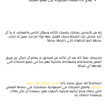
بعض آراء العملاء المطروحة على موقع الشركة.
إنه من الأساس يمكنك بنفسك التأكد وسؤال الناس والمعارف، لا بدّ أن
تجد شخص جرّب الشركة وعرف القليل عنها وإذا لم تجد عميل له تجارب
سابقة اتبع الخطوات التي ذكرتها سابقاً.
ونحيطك علماً بأنه بعد أن تتأكد من السابق، لا يمانع أن تسأل عن فريق
العمل واختصاصاته وشهاداته، فالخبرة تهم جداً في جميع الخدمات التي
تقدمها أي شركة.
استخلاصاً لما سبق ستجد بأننا
ارخص شركة نقل عفش
الطائف
وافضل الشركات في السعودية، ستشكرنا على سلامة العفش
الذي يصلك ويتم تركيبه وترتيبه بأسلوب مميز. يسعدنا أن ننال رضاك،
ويسعدنا اتصالك بنا.