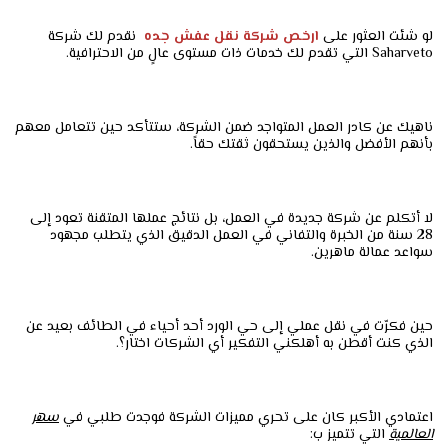
لو شئت العثور على
ارخص شركة نقل عفش جده
نقدم لك شركة
Saharveto التي تقدم لك خدمات ذات مستوى عالٍ من الاحترافية.
ناهيك عن كادر العمل المتواجد ضمن الشركة، ستتأكد حين تتعامل معهم
بأنهم الأفضل والذين يستحقون ثقتك حقاً.
لا أتكلم عن شركة جديدة في العمل، بل نتائج عملها المتقنة تعود إلى
28 سنة من الخبرة والتفاني في العمل الدقيق الذي يتطلب مجهود
سواعد عمالة ماهرين.
حين فكرّت في نقل عملي إلى حي الورد أحد أحياء في الطائف بعيد عن
الذي كنت أقطن به أهلكني التفكير أي الشركات اختار؟.
اعتمادي الأكبر كان على تحري مميزات الشركة فوجدت طلبي في
سهر
العالمية
التي تتميز ب: