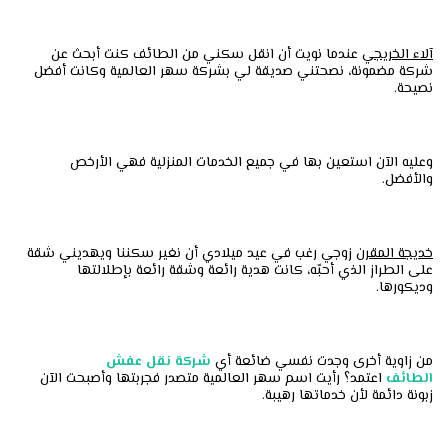
آلاء الخريجي
عندما نويت أن انقل سكني من الطائف كنت أبحث عن
شركة مضمونة، نصحتني صديقة لي بشركة سهر العالمية وكانت أفضل
نصيحة.
وعليه الآن استعين بها في جميع الخدمات المنزلية فهي الأرخص
والأفضل.
خديجة المقرن
زوجي رغب في عيد ميلادي أن نغير سكننا ويهديني شقة
على الطراز الذي أحبّه، كانت هدية رائعة وشقة رائعة بإطلالتها
وديكورها.
من زاوية أخرى وجدت نفسي ضائعة أي
شركة نقل عفش
الطائف
اعتمد؟ رأيت اسم سهر العالمية متصدر فجربتها وأصبحت الآن
زبونة دائمة لأن خدماتها رهيبة.