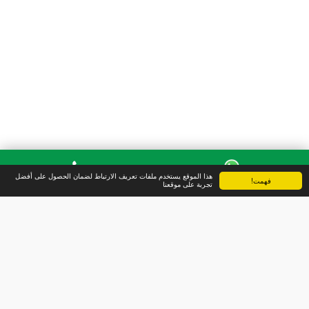
هذا الموقع يستخدم ملفات تعريف الارتباط لضمان الحصول على أفضل
فهمت!
واتس آب
الهاتف
تجربة على موقعنا
الرئيسية
شركة سهر العالمية
أسئلة شائعة
المزيد
شركة سهر العالمية
حقوق النشر © 2026 جميع الحقوق محفوظة